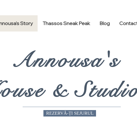
nnousa's Story
Thassos Sneak Peak
Blog
Contac
Annousa's
ouse & Studi
REZERVĂ-ȚI SEJURUL