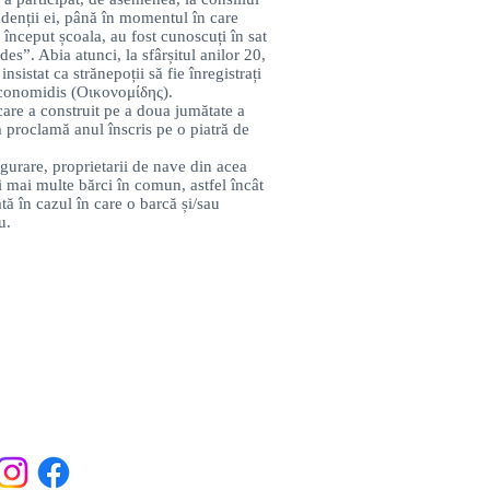
ndenții ei, până în momentul în care
 început școala, au fost cunoscuți în sat
s”. Abia atunci, la sfârșitul anilor 20,
nsistat ca strănepoții să fie înregistrați
conomidis (Οικονομίδης).
care a construit pe a doua jumătate a
 proclamă anul înscris pe o piatră de
gurare, proprietarii de nave din acea
 mai multe bărci în comun, astfel încât
tă în cazul în care o barcă și/sau
u.