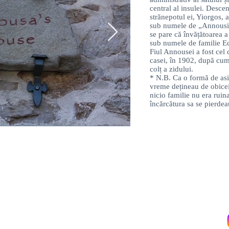
central al insulei. Desce
strănepotul ei, Yiorgos, a
sub numele de „Annouside
se pare că învățătoarea a i
sub numele de familie E
Fiul Annousei a fost cel 
casei, în 1902, după cum
colț a zidului.
* N.B. Ca o formă de asi
vreme dețineau de obicei
nicio familie nu era ruina
încărcătura sa se pierdea