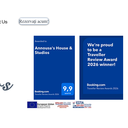
Rezervați acum!
t Us
os