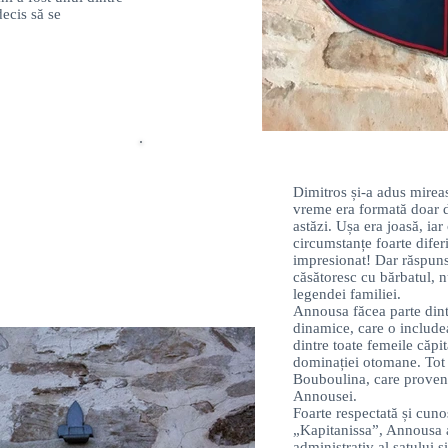
decis să se
Dimitros și-a adus mireas
vreme era formată doar d
astăzi. Ușa era joasă, ia
circumstanțe foarte difer
impresionat! Dar răspuns
căsătoresc cu bărbatul, nu
legendei familiei.
Annousa făcea parte dint
dinamice, care o includ
dintre toate femeile căpi
dominației otomane. Tot 
Bouboulina, care provene
Annousei.
Foarte respectată și cuno
„Kapitanissa”, Annousa a
administrativ al satului ș