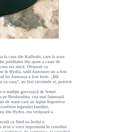
a la casa din Kallirahi, care la acea
in jumătatea din spate a casei de
r casa era mică. Obișnuit cu
ite în Hydra, tatăl Annousei nu a fost
ul lui Annousa a fost ferm. „Mă
 cu casa”, au fost cuvintele ei, potrivit
r-o tradiție grecească de femei
ea pe Bouboulina, cea mai faimoasă
tan de mare care au luptat împotriva
conform legendei familiei,
a din Hydra, era verișoară a
scută ca fiind ea însăși o
 avut o voce importantă în consiliul
i a participat, de asemenea, la consiliul