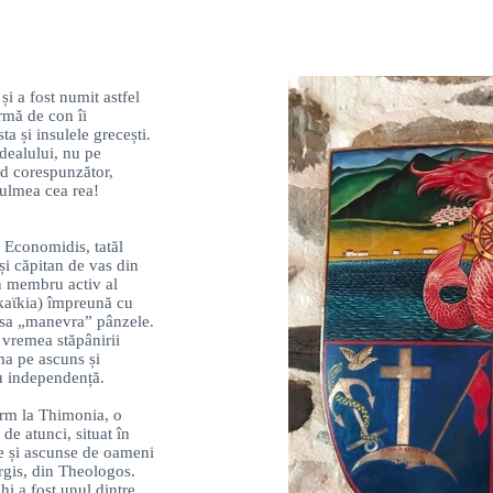
i a fost numit astfel
rmă de con îi
a și insulele grecești.
e dealului, nu pe
od corespunzător,
Culmea cea rea!
 Economidis, tatăl
și căpitan de vas din
n membru activ al
(kaϊkia) împreună cu
ousa „manevra” pânzele.
 vremea stăpânirii
ma pe ascuns și
tru independență.
ărm la Thimonia, o
de atunci, situat în
te și ascunse de oameni
rgis, din Theologos.
i a fost unul dintre