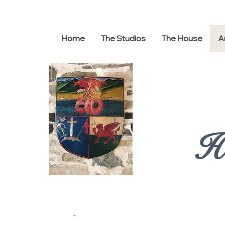
Home
The Studios
The House
A
H