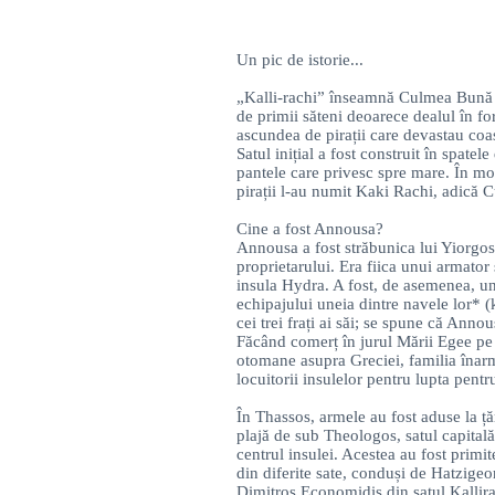
Un pic de istorie...
„Kalli-rachi” înseamnă Culmea Bună ș
de primii săteni deoarece dealul în fo
ascundea de pirații care devastau coast
Satul inițial a fost construit în spatel
pantele care privesc spre mare. În m
pirații l-au numit Kaki Rachi, adică 
Cine a fost Annousa?
Annousa a fost străbunica lui Yiorgos
proprietarului. Era fiica unui armator 
insula Hydra. A fost, de asemenea, u
echipajului uneia dintre navele lor* 
cei trei frați ai săi; se spune că Ann
Făcând comerț în jurul Mării Egee pe
otomane asupra Greciei, familia înar
locuitorii insulelor pentru lupta pen
În Thassos, armele au fost aduse la ț
plajă de sub Theologos, satul capitală 
centrul insulei. Acestea au fost primi
din diferite sate, conduși de Hatzigeo
Dimitros Economidis din satul Kallirah