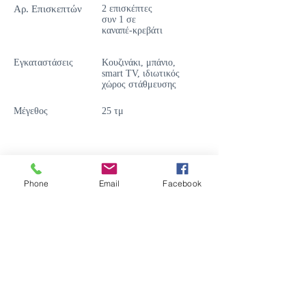
Αρ. Επισκεπτών
2 επισκέπτες
συν 1 σε
καναπέ-κρεβάτι
Εγκαταστάσεις
Κουζινάκι, μπάνιο,
smart TV, ιδιωτικός
χώρος στάθμευσης
Μέγεθος
25 τμ
Phone
Email
Facebook
Το Annousa's House απέχει μόλις 2 χλμ.
από τις κοντινότερες παραλίες
στο λόφο χωριό Καλλιράχη
στη Θάσο, το σμαραγδένιο νησί του
Αιγαίου.
/
Επικοινωνήστε μαζί μας: