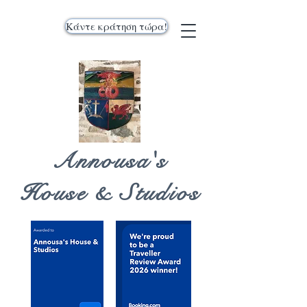
Κάντε κράτηση τώρα!
Annousa's
House & Studios