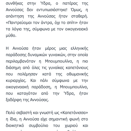
συνθήκες στην Ύδρα, ο πατέρας της
Αννούσας δεν εντυπωσιάστηκε! Όμως, η
απάντηση της Αννούσας ήταν σταθερή.
«Παντρεύομαι τον άντρα, όχι το σπίτι» ήταν
τα λόγια της, σύμφωνα με τον οικογενειακό
μύθο.
Η Αννούσα ήταν μέρος μιας ελληνικής
παράδοσης δυναμικών γυναικών, στην οποία
περιλαμβανόταν η Μπουμπουλίνα, η πιο
διάσημη από όλες τις γυναίκες καπετάνιους
που πολέμησαν κατά της οθωμανικής
κυριαρχίας. Και πάλι σύμφωνα με την
οικογενειακή παράδοση, η Μπουμπουλίνα,
που καταγόταν από την Ύδρα, ήταν
ξαδέρφη της Αννούσας.
Πολύ σεβαστή και γνωστή ως «Καπετάνισσα»
η ίδια, η Αννούσα είχε σημαντική φωνή στο
διοικητικό συμβούλιο του χωριού και