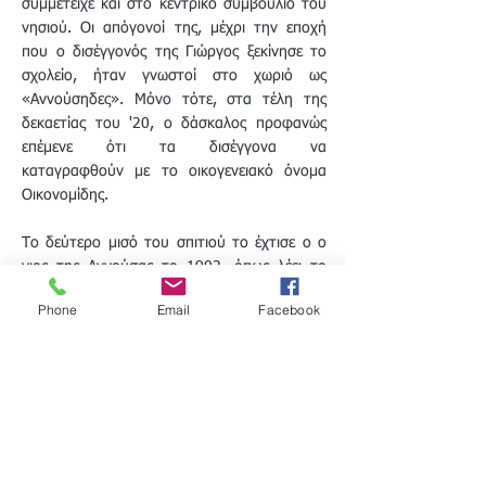
συμμετείχε και στο κεντρικό συμβούλιο του
νησιού. Οι απόγονοί της, μέχρι την εποχή
που ο δισέγγονός της Γιώργος ξεκίνησε το
σχολείο, ήταν γνωστοί στο χωριό ως
«Αννούσηδες». Μόνο τότε, στα τέλη της
δεκαετίας του '20, ο δάσκαλος προφανώς
επέμενε ότι τα δισέγγονα να
καταγραφθούν με το οικογενειακό όνομα
Οικονομίδης.
Το δεύτερο μισό του σπιτιού το έχτισε ο ο
γιος της Αννούσας το 1902, όπως λέει το
έτος που αναγράφεται σε μια γωνιακή πέτρα
Phone
Email
Facebook
του τοίχου.
*
N.B. Ως μορφή ασφάλισης, οι πλοιοκτήτες της
εποχής είχαν συνήθως μια σειρά σκαφών από
κοινού, έτσι ώστε καμία οικογένεια δεν θα
καταστρεφόταν εάν ένα σκάφος ή/και το φορτίο
.
του χανόταν.