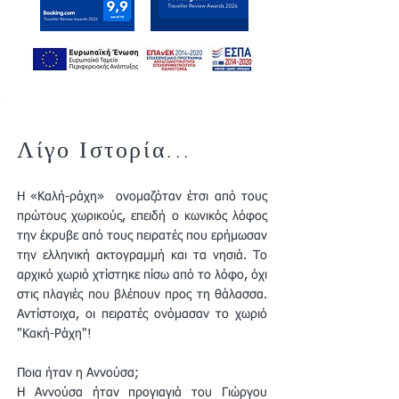
Λίγο Ιστορία...
H «Καλή-ράχη» ονομαζόταν έτσι από τους
πρώτους χωρικούς, επειδή ο κωνικός λόφος
την έκρυβε από τους πειρατές που ερήμωσαν
την ελληνική ακτογραμμή και τα νησιά. Το
αρχικό χωριό χτίστηκε πίσω από το λόφο, όχι
στις πλαγιές που βλέπουν προς τη θάλασσα.
Αντίστοιχα, οι πειρατές ονόμασαν το χωριό
"Κακή-Ράχη"!
Ποια ήταν η Αννούσα;
Η Αννούσα ήταν προγιαγιά του Γιώργου