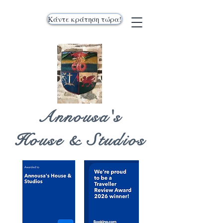
Κάντε κράτηση τώρα!
Annousa's
House & Studios