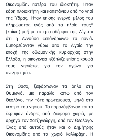
Οικονομίδη, πατέρα του ιδιοκτήτη. Ήταν
κόρη πλοιοκτήτη και καπετάνιου από το νησί
της Ύδρας. Ήταν επίσης ενεργό μέλος του
πληρώματος ενός από τα πλοία τους*
(καΐκια) μαζί με τα τρία αδέρφια της. Λέγεται
ότι η Αννούσα «επάνδρωνε» τα πανιά.
Εμπορεύονταν γύρω από το Αιγαίο την
εποχή της οθωμανικής κυριαρχίας στην
Ελλάδα, η οικογένεια εξόπλιζε επίσης κρυφά
τους νησιώτες για τον αγώνα για
ανεξαρτησία.
Στη Θάσο, ξεφόρτωναν τα όπλα στη
Θυμωνιά, μια παραλία κάτω από τον
Θεολόγο, την τότε πρωτεύουσα, ψηλά στο
κέντρο του νησιού. Τα παραλάμβαναν και τα
έκρυψαν άνδρες από διάφορα χωριά, με
αρχηγό τον Χατζηγεώργη, από τον Θεολόγο.
Ένας από αυτούς ήταν και ο Δημήτρης
Οικονομίδης από το χωριό Καλλιράχη. Η