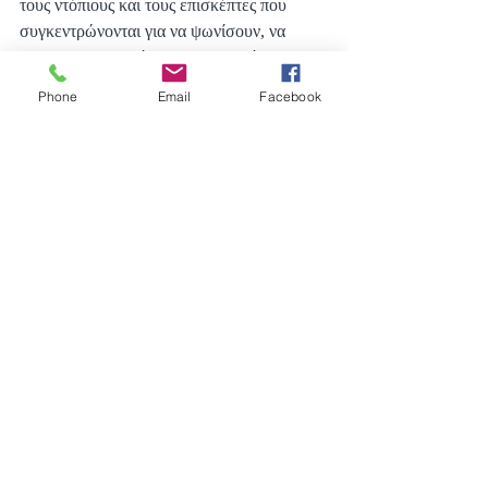
τους ντόπιους και τους επισκέπτες που 
συγκεντρώνονται για να ψωνίσουν, να 
κοινωνικοποιηθούν και να απολαύσουν τη 
ζωντανή ατμόσφαιρα αυτής της 
Phone
Email
Facebook
εβδομαδιαίας παράδοσης.
Πρόσφατες αναρτήσεις
Εμφάνιση όλων