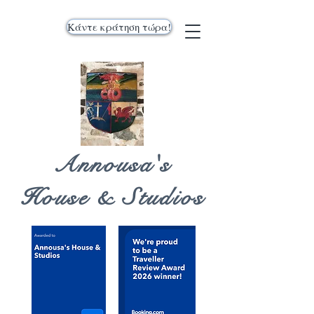
Κάντε κράτηση τώρα!
Annousa's
House & Studios