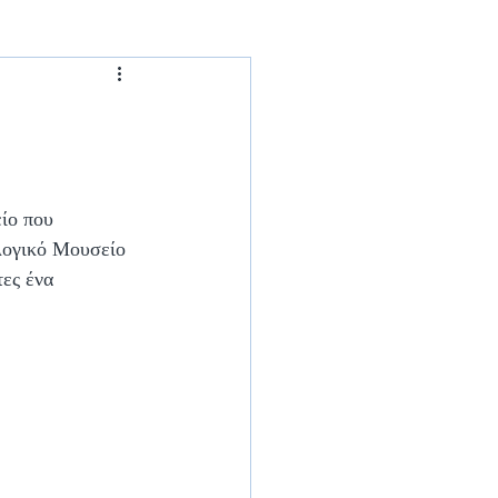
ίο που 
λογικό Μουσείο 
ες ένα 