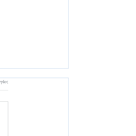
γίες
αλύψτε τη Θάσο: Ο
δεισός σας όλο το