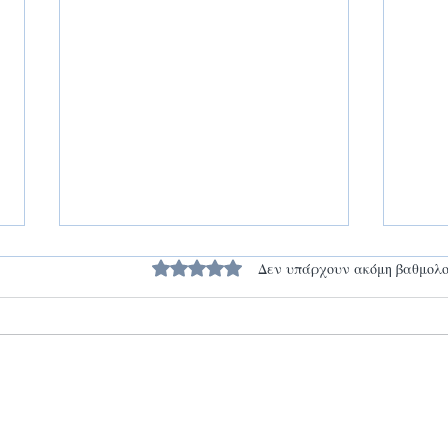
Βαθμολογήθηκε με 0 από 5 αστέρια.
Δεν υπάρχουν ακόμη βαθμολο
Παραλία Παράδεισος 🌊
Ανακ
Παρά