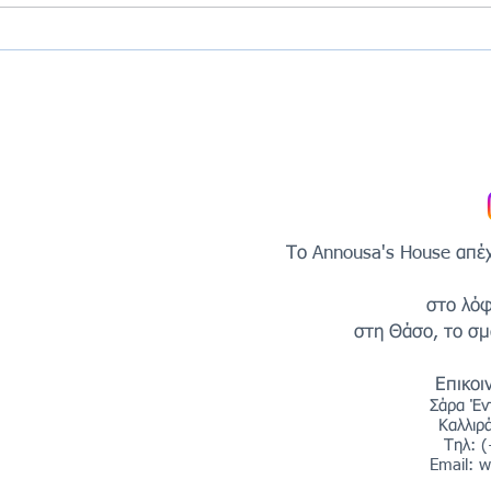
χρόν
& St
Το Annousa's House απέχε
στο λόφ
στη Θάσο, το σμα
Επικοι
Σάρα Έν
Καλλιρ
Τηλ: 
Email:
w