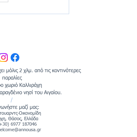
ο στην Annousa's House
udios 🌿
ι μόλις 2 χλμ. από τις κοντινότερες
παραλίες
ο χωριό Καλλιράχη
ραγδένιο νησί του Αιγαίου.
/
νωνήστε μαζί μας:
τουαρντς-Οικονομίδη
άχη, Θάσος, Ελλάδα
(+30) 6977 187046
elcome@annousa.gr