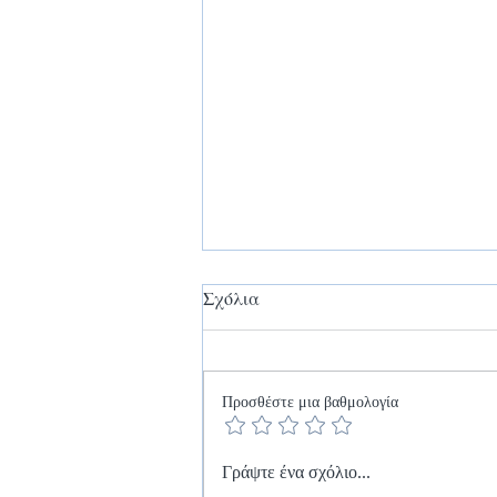
Σχόλια
Προσθέστε μια βαθμολογία
Εξερευνήστε τη Θάσο με τα
Γράψτε ένα σχόλιο...
πόδια: Θάσος: Ο Παράδεισος